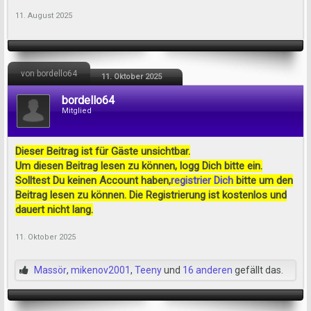
11. August 2025
von bordello64
11. Oktober 2025
bordello64
Mitglied
Dieser Beitrag ist für Gäste unsichtbar.
Um diesen Beitrag lesen zu können, logg Dich bitte ein.
Solltest Du keinen Account haben,
registrier Dich
bitte um den
Beitrag lesen zu können. Die Registrierung ist kostenlos und
dauert nicht lang.
11. Oktober 2025
Massör
,
mikenov2001
,
Teeny
und
16 anderen
gefällt das.