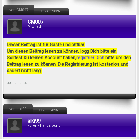
von CM007
30. Juli 2026
CM007
Mitglied
Dieser Beitrag ist für Gäste unsichtbar.
Um diesen Beitrag lesen zu können, logg Dich bitte ein.
Solltest Du keinen Account haben,
registrier Dich
bitte um den
Beitrag lesen zu können. Die Registrierung ist kostenlos und
dauert nicht lang.
30. Juli 2026
von alki99
30. Juli 2026
alki99
Foren - Hangaround