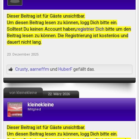
Dieser Beitrag ist für Gäste unsichtbar.
Um diesen Beitrag lesen zu können, logg Dich bitte ein.
Solltest Du keinen Account haben,
registrier Dich
bitte um den
Beitrag lesen zu können. Die Registrierung ist kostenlos und
dauert nicht lang.
23. Dezember 2025
Crusty
,
aarneffm
und
HuberF
gefällt das.
von kleinekleine
22. März 2026
kleinekleine
Mitglied
Dieser Beitrag ist für Gäste unsichtbar.
Um diesen Beitrag lesen zu können, logg Dich bitte ein.