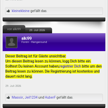
kleinekleine
gefällt das.
von alki99
29. Juli 2026
alki99
Foren - Hangaround
Dieser Beitrag ist für Gäste unsichtbar.
Um diesen Beitrag lesen zu können, logg Dich bitte ein.
Solltest Du keinen Account haben,
registrier Dich
bitte um den
Beitrag lesen zu können. Die Registrierung ist kostenlos und
dauert nicht lang.
29. Juli 2026
Massör
,
Jeil1234
und
HuberF
gefällt das.