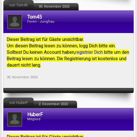
von Tom45
30. November 2025
Tom45
Foren - Jungfrau
Dieser Beitrag ist für Gäste unsichtbar.
Um diesen Beitrag lesen zu können, logg Dich bitte ein.
Solltest Du keinen Account haben,
registrier Dich
bitte um den
Beitrag lesen zu können. Die Registrierung ist kostenlos und
dauert nicht lang.
30. November 2025
von HuberF
2. Dezember 2025
HuberF
Mitglied