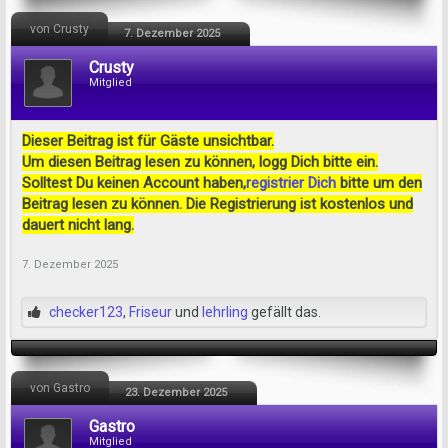
von Crusty
7. Dezember 2025
Crusty
Mitglied
Dieser Beitrag ist für Gäste unsichtbar.
Um diesen Beitrag lesen zu können, logg Dich bitte ein.
Solltest Du keinen Account haben,
registrier Dich
bitte um den
Beitrag lesen zu können. Die Registrierung ist kostenlos und
dauert nicht lang.
7. Dezember 2025
checker123
,
Friseur
und
lehrling
gefällt das.
von Gastro
23. Dezember 2025
Gastro
Mitglied