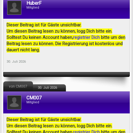
HuberF
Mitglied
Dieser Beitrag ist für Gäste unsichtbar.
Um diesen Beitrag lesen zu können, logg Dich bitte ein.
Solltest Du keinen Account haben,
registrier Dich
bitte um den
Beitrag lesen zu können. Die Registrierung ist kostenlos und
dauert nicht lang.
30. Juli 2026
von CM007
30. Juli 2026
CM007
Mitglied
Dieser Beitrag ist für Gäste unsichtbar.
Um diesen Beitrag lesen zu können, logg Dich bitte ein.
Solltest Du keinen Account haben,
registrier Dich
bitte um den