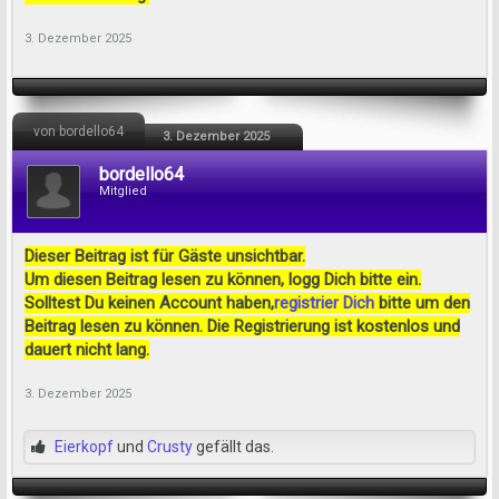
3. Dezember 2025
von bordello64
3. Dezember 2025
bordello64
Mitglied
Dieser Beitrag ist für Gäste unsichtbar.
Um diesen Beitrag lesen zu können, logg Dich bitte ein.
Solltest Du keinen Account haben,
registrier Dich
bitte um den
Beitrag lesen zu können. Die Registrierung ist kostenlos und
dauert nicht lang.
3. Dezember 2025
Eierkopf
und
Crusty
gefällt das.