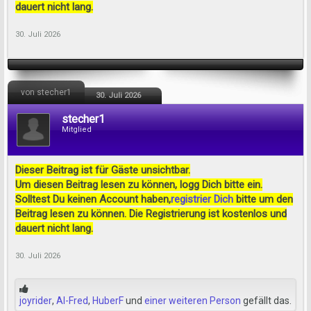
dauert nicht lang.
30. Juli 2026
von stecher1
30. Juli 2026
stecher1
Mitglied
Dieser Beitrag ist für Gäste unsichtbar.
Um diesen Beitrag lesen zu können, logg Dich bitte ein.
Solltest Du keinen Account haben,
registrier Dich
bitte um den
Beitrag lesen zu können. Die Registrierung ist kostenlos und
dauert nicht lang.
30. Juli 2026
joyrider
,
Al-Fred
,
HuberF
und
einer weiteren Person
gefällt das.