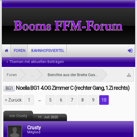
FOREN
BAHNHOFSVIERTEL
Themen mit aktuellen Beiträgen
Foren
...
Berichte aus der Breite Gasse
Noelia BG1 4.OG Zimmer C (rechter Gang, 1.Zi rechts)
BG1
< Zurück
1
←
5
6
7
8
9
10
von Crusty
11. Juli 2025
Crusty
Mitglied