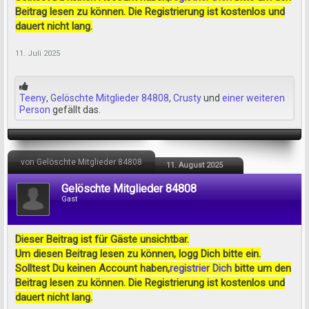
Beitrag lesen zu können. Die Registrierung ist kostenlos und
dauert nicht lang.
11. Juli 2025
Teeny
,
Gelöschte Mitglieder 84808
,
Crusty
und
einer weiteren
Person
gefällt das.
von Gelöschte Mitglieder 84808
11. August 2025
Gelöschte Mitglieder 84808
Gast
Dieser Beitrag ist für Gäste unsichtbar.
Um diesen Beitrag lesen zu können, logg Dich bitte ein.
Solltest Du keinen Account haben,
registrier Dich
bitte um den
Beitrag lesen zu können. Die Registrierung ist kostenlos und
dauert nicht lang.