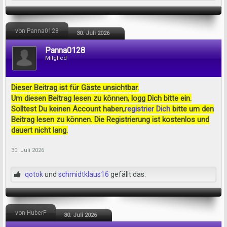
von Panna0128
30. Juli 2026
Panna0128
Mitglied
Dieser Beitrag ist für Gäste unsichtbar.
Um diesen Beitrag lesen zu können, logg Dich bitte ein.
Solltest Du keinen Account haben,
registrier Dich
bitte um den
Beitrag lesen zu können. Die Registrierung ist kostenlos und
dauert nicht lang.
30. Juli 2026
qotok
und
schmidtklaus16
gefällt das.
von HuberF
30. Juli 2026