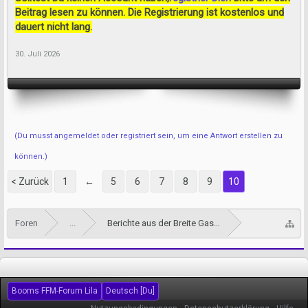
Beitrag lesen zu können. Die Registrierung ist kostenlos und
dauert nicht lang.
30. Juli 2026
(Du musst angemeldet oder registriert sein, um eine Antwort erstellen zu
können.)
< Zurück
1
←
5
6
7
8
9
10
Foren
...
Berichte aus der Breite Gasse
Booms FFM-Forum Lila
Deutsch [Du]