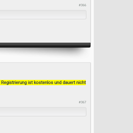
#366
 Registrierung ist kostenlos und dauert nicht
#367