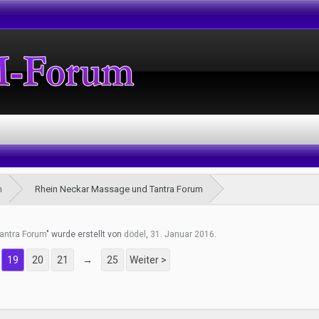
m
Rhein Neckar Massage und Tantra Forum
antra Forum
" wurde erstellt von
dödel
,
31. Januar 2016
.
19
20
21
→
25
Weiter >