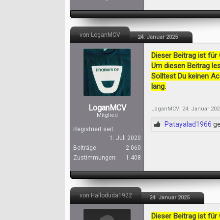
von LoganMCV
24. Januar 2025
Dieser Beitrag ist für
Um diesen Beitrag les
Solltest Du keinen A
lang.
LoganMCV
LoganMCV
,
24. Januar 202
Mitglied
Patayalad1966
ge
Registriert seit:
1. Juli 2020
Beiträge:
2.060
Zustimmungen:
1.408
von Halloduda1922
24. Januar 2025
Dieser Beitrag ist für