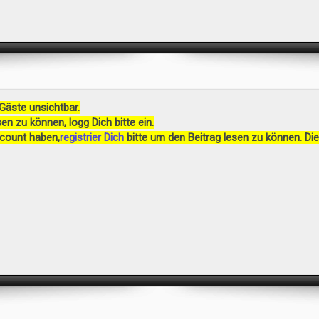
 Gäste unsichtbar.
en zu können, logg Dich bitte ein.
ccount haben,
registrier Dich
bitte um den Beitrag lesen zu können. Die