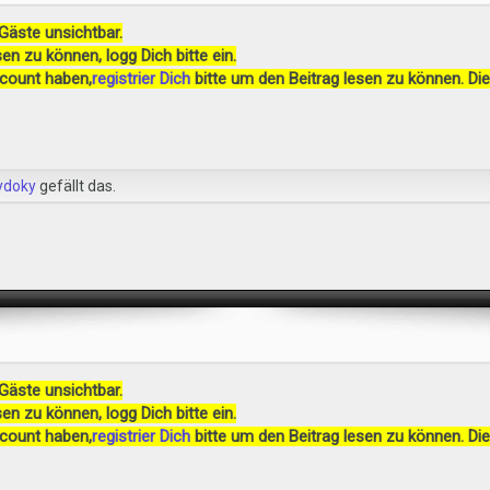
 Gäste unsichtbar.
en zu können, logg Dich bitte ein.
ccount haben,
registrier Dich
bitte um den Beitrag lesen zu können. Die
ydoky
gefällt das.
 Gäste unsichtbar.
en zu können, logg Dich bitte ein.
ccount haben,
registrier Dich
bitte um den Beitrag lesen zu können. Die