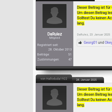
Dieser Beitrag ist für
Um diesen Beitrag les
Solltest Du keinen A
lang.
DaRulez
DaRulez
,
23. Januar 2025
Mitglied
Georg01
und
Oke
Registriert seit:
28. Oktober 2013
Beiträge:
51
Zustimmungen:
47
von Halloduda1922
24. Januar 2025
Dieser Beitrag ist für
Um diesen Beitrag les
Solltest Du keinen A
lang.