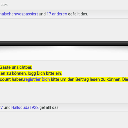
 2025
malsehenwaspassiert
und
17 anderen
gefällt das.
 Gäste unsichtbar.
en zu können, logg Dich bitte ein.
ccount haben,
registrier Dich
bitte um den Beitrag lesen zu können. Die
CV
und
Halloduda1922
gefällt das.