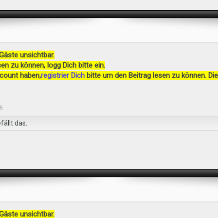
 Gäste unsichtbar.
en zu können, logg Dich bitte ein.
ccount haben,
registrier Dich
bitte um den Beitrag lesen zu können. Die
5
fällt das.
 Gäste unsichtbar.