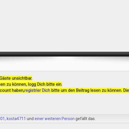
 Gäste unsichtbar.
en zu können, logg Dich bitte ein.
ccount haben,
registrier Dich
bitte um den Beitrag lesen zu können. Die
g01
,
kosta4711
und
einer weiteren Person
gefällt das.