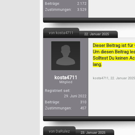
Beiträge:
2.172
Zustimmungen:
3.529
von kosta4711
22. Januar 2025
Dieser Beitrag ist für
Um diesen Beitrag les
Solltest Du keinen A
lang.
kosta4711
kosta4711
,
22. Januar 2025
Mitglied
Registriert seit:
29. Juni 2022
Beiträge:
310
Zustimmungen:
457
von DaRulez
23. Januar 2025