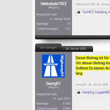
Halloduda1922
Halloduda1922
,
24. Januar
Mitglied
TomR7
,
hanjörg
,
Registriert seit:
3. Januar 2025
Beiträge:
73
Zustimmungen:
101
von Georg01
24. Januar 2025
Dieser Beitrag ist für
Um diesen Beitrag les
Solltest Du keinen A
lang.
Georg01
Georg01
,
24. Januar 2025
Mitglied
hanjörg
,
LoganM
Registriert seit:
8. Juni 2022
Beiträge:
5.930
Zustimmungen:
3.884