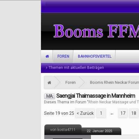
FOREN
BAHNHOFSVIERTEL
Themen mit aktuellen Beiträgen
Foren
Booms Rhein Neckar Foru
Saengjai Thaimassage in Mannheim
MA:
Dieses Thema im Forum "
Rhein Neckar Massage und T
Seite 19 von 25
< Zurück
1
←
17
18
von kosta4711
22. Januar 2025