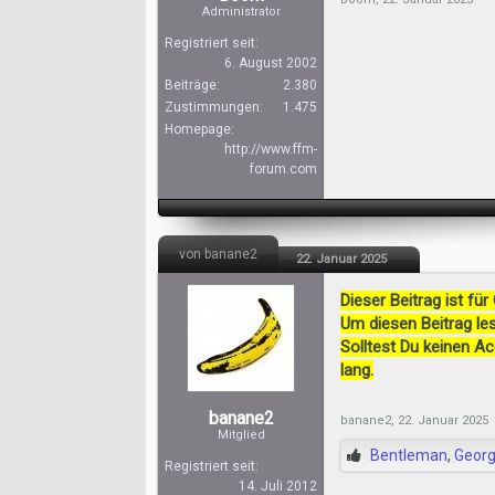
Administrator
Registriert seit:
6. August 2002
Beiträge:
2.380
Zustimmungen:
1.475
Homepage:
http://www.ffm-
forum.com
von banane2
22. Januar 2025
Dieser Beitrag ist für
Um diesen Beitrag les
Solltest Du keinen A
lang.
banane2
banane2
,
22. Januar 2025
Mitglied
Bentleman
,
Geor
Registriert seit:
14. Juli 2012