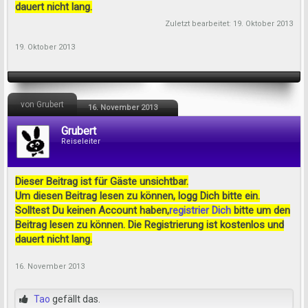
dauert nicht lang.
Zuletzt bearbeitet:
19. Oktober 2013
19. Oktober 2013
von Grubert
16. November 2013
Grubert
Reiseleiter
Dieser Beitrag ist für Gäste unsichtbar.
Um diesen Beitrag lesen zu können, logg Dich bitte ein.
Solltest Du keinen Account haben,
registrier Dich
bitte um den
Beitrag lesen zu können. Die Registrierung ist kostenlos und
dauert nicht lang.
16. November 2013
Tao
gefällt das.