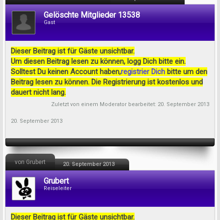
Gelöschte Mitglieder 13538
Gast
Dieser Beitrag ist für Gäste unsichtbar.
Um diesen Beitrag lesen zu können, logg Dich bitte ein.
Solltest Du keinen Account haben,
registrier Dich
bitte um den
Beitrag lesen zu können. Die Registrierung ist kostenlos und
dauert nicht lang.
Zuletzt von einem Moderator bearbeitet:
20. September 2013
20. September 2013
von Grubert
20. September 2013
Grubert
Reiseleiter
Dieser Beitrag ist für Gäste unsichtbar.