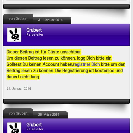
von Grubert
31. Januar 2014
Grubert
Reiseleiter
Dieser Beitrag ist für Gäste unsichtbar.
Um diesen Beitrag lesen zu können, logg Dich bitte ein.
Solltest Du keinen Account haben,
registrier Dich
bitte um den
Beitrag lesen zu können. Die Registrierung ist kostenlos und
dauert nicht lang.
31. Januar 2014
von Grubert
28. März 2014
Grubert
Reiseleiter