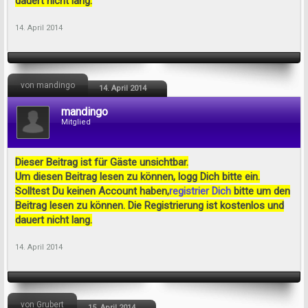
dauert nicht lang.
14. April 2014
von mandingo
14. April 2014
mandingo
Mitglied
Dieser Beitrag ist für Gäste unsichtbar.
Um diesen Beitrag lesen zu können, logg Dich bitte ein.
Solltest Du keinen Account haben,
registrier Dich
bitte um den
Beitrag lesen zu können. Die Registrierung ist kostenlos und
dauert nicht lang.
14. April 2014
von Grubert
15. April 2014