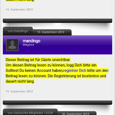
14. September 2013
von mandingo
15. September 2013
mandingo
Mitglied
Dieser Beitrag ist für Gäste unsichtbar.
Um diesen Beitrag lesen zu können, logg Dich bitte ein.
Solltest Du keinen Account haben,
registrier Dich
bitte um den
Beitrag lesen zu können. Die Registrierung ist kostenlos und
dauert nicht lang.
15. September 2013
von Gelöschte Mitglieder 13538
20. September 2013