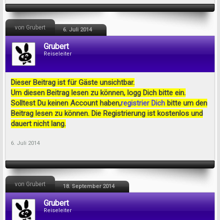
von Grubert
6. Juli 2014
Grubert
Reiseleiter
Dieser Beitrag ist für Gäste unsichtbar.
Um diesen Beitrag lesen zu können, logg Dich bitte ein.
Solltest Du keinen Account haben,
registrier Dich
bitte um den
Beitrag lesen zu können. Die Registrierung ist kostenlos und
dauert nicht lang.
6. Juli 2014
von Grubert
18. September 2014
Grubert
Reiseleiter