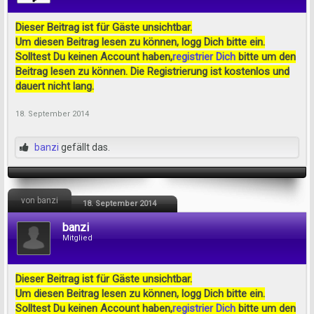
Dieser Beitrag ist für Gäste unsichtbar.
Um diesen Beitrag lesen zu können, logg Dich bitte ein.
Solltest Du keinen Account haben,
registrier Dich
bitte um den
Beitrag lesen zu können. Die Registrierung ist kostenlos und
dauert nicht lang.
18. September 2014
banzi
gefällt das.
von banzi
18. September 2014
banzi
Mitglied
Dieser Beitrag ist für Gäste unsichtbar.
Um diesen Beitrag lesen zu können, logg Dich bitte ein.
Solltest Du keinen Account haben,
registrier Dich
bitte um den