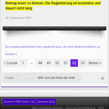
Beitrag lesen zu können. Die Registrierung ist kostenlos und
dauert nicht lang.
18. September 2014
(Du musst angemeldet oder registriert sein, um eine Antwort erstellen zu
können.)
< Zurück
1
←
48
49
50
51
52
53
Weiter >
Foren
...
BRD und der Rest der Welt
Booms FFM-Forum Lila
Deutsch [Du]
Nutzungsbedingungen
Datenschutzerklärung
Hilfe