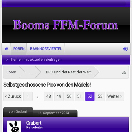
FOREN
BAHNHOFSVIERTEL
Themen mit aktuellen Beiträgen
Foren
...
BRD und der Rest der Welt
Selbstgeschossene Pics von den Mädels!
< Zurück
1
←
48
49
50
51
52
53
Weiter >
von Grubert
14. September 2013
Grubert
Reiseleiter