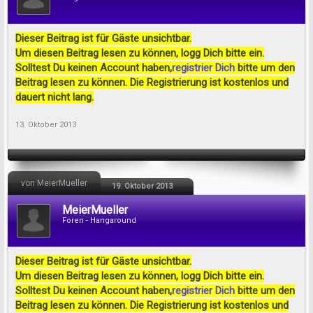
Dieser Beitrag ist für Gäste unsichtbar.
Um diesen Beitrag lesen zu können, logg Dich bitte ein.
Solltest Du keinen Account haben,
registrier Dich
bitte um den
Beitrag lesen zu können. Die Registrierung ist kostenlos und
dauert nicht lang.
13. Oktober 2013
von MeierMueller
19. Oktober 2013
MeierMueller
Foren - Hangaround
Dieser Beitrag ist für Gäste unsichtbar.
Um diesen Beitrag lesen zu können, logg Dich bitte ein.
Solltest Du keinen Account haben,
registrier Dich
bitte um den
Beitrag lesen zu können. Die Registrierung ist kostenlos und