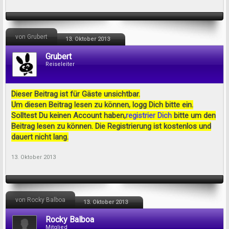
von Grubert
13. Oktober 2013
Grubert
Reiseleiter
Dieser Beitrag ist für Gäste unsichtbar.
Um diesen Beitrag lesen zu können, logg Dich bitte ein.
Solltest Du keinen Account haben,
registrier Dich
bitte um den
Beitrag lesen zu können. Die Registrierung ist kostenlos und
dauert nicht lang.
13. Oktober 2013
von Rocky Balboa
13. Oktober 2013
Rocky Balboa
Mitglied