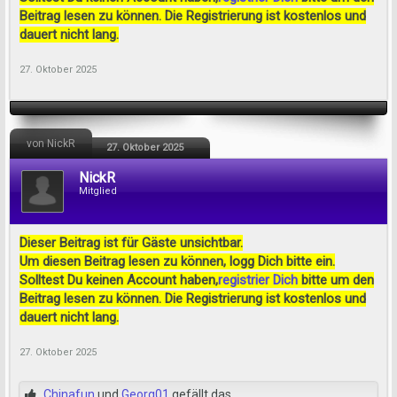
Beitrag lesen zu können. Die Registrierung ist kostenlos und
dauert nicht lang.
27. Oktober 2025
von NickR
27. Oktober 2025
NickR
Mitglied
Dieser Beitrag ist für Gäste unsichtbar.
Um diesen Beitrag lesen zu können, logg Dich bitte ein.
Solltest Du keinen Account haben,
registrier Dich
bitte um den
Beitrag lesen zu können. Die Registrierung ist kostenlos und
dauert nicht lang.
27. Oktober 2025
Chinafun
und
Georg01
gefällt das.