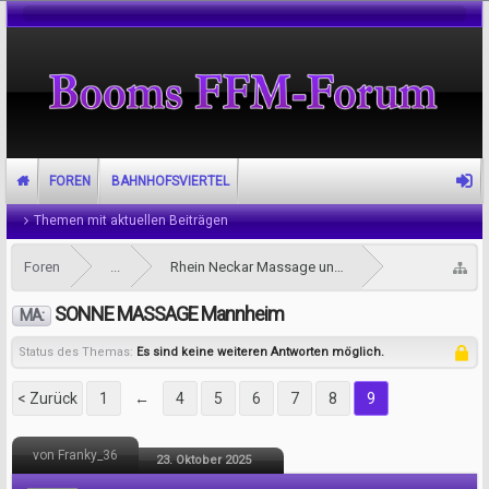
FOREN
BAHNHOFSVIERTEL
Themen mit aktuellen Beiträgen
Foren
...
Rhein Neckar Massage und Tantra Forum
SONNE MASSAGE Mannheim
MA:
Status des Themas:
Es sind keine weiteren Antworten möglich.
< Zurück
1
←
4
5
6
7
8
9
von Franky_36
23. Oktober 2025