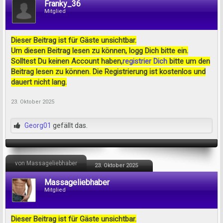
Franky_36
Mitglied
Dieser Beitrag ist für Gäste unsichtbar.
Um diesen Beitrag lesen zu können, logg Dich bitte ein.
Solltest Du keinen Account haben,
registrier Dich
bitte um den
Beitrag lesen zu können. Die Registrierung ist kostenlos und
dauert nicht lang.
23. Oktober 2025
Georg01
gefällt das.
von Massageliebhaber
23. Oktober 2025
Massageliebhaber
Mitglied
Dieser Beitrag ist für Gäste unsichtbar.