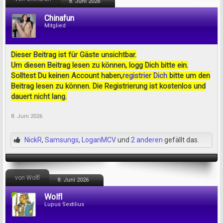
8. Juni 2026
Chinafun
Mitglied
Dieser Beitrag ist für Gäste unsichtbar.
Um diesen Beitrag lesen zu können, logg Dich bitte ein.
Solltest Du keinen Account haben,
registrier Dich
bitte um den
Beitrag lesen zu können. Die Registrierung ist kostenlos und
dauert nicht lang.
8. Juni 2026
NickR
,
Samsungs
,
LoganMCV
und
2 anderen
gefällt das.
von Wolfl
8. Juni 2026
Wolfl
Lupus Sextilius