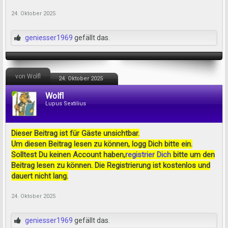
24. Oktober 2025
geniesser1969
gefällt das.
von Wolfl
24. Oktober 2025
Wolfl
Lupus Sextilius
Dieser Beitrag ist für Gäste unsichtbar.
Um diesen Beitrag lesen zu können, logg Dich bitte ein.
Solltest Du keinen Account haben,
registrier Dich
bitte um den
Beitrag lesen zu können. Die Registrierung ist kostenlos und
dauert nicht lang.
24. Oktober 2025
geniesser1969
gefällt das.