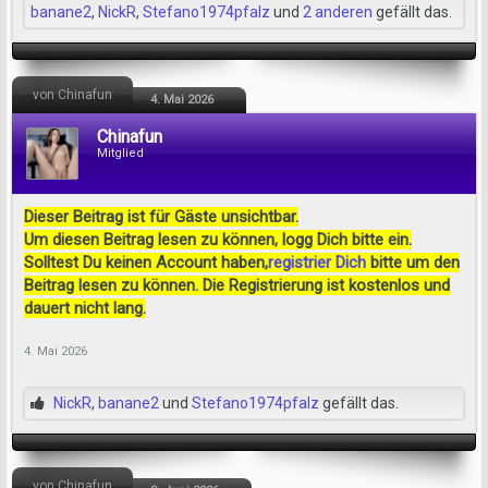
banane2
,
NickR
,
Stefano1974pfalz
und
2 anderen
gefällt das.
von Chinafun
4. Mai 2026
Chinafun
Mitglied
Dieser Beitrag ist für Gäste unsichtbar.
Um diesen Beitrag lesen zu können, logg Dich bitte ein.
Solltest Du keinen Account haben,
registrier Dich
bitte um den
Beitrag lesen zu können. Die Registrierung ist kostenlos und
dauert nicht lang.
4. Mai 2026
NickR
,
banane2
und
Stefano1974pfalz
gefällt das.
von Chinafun