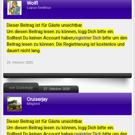
Wolfl
Lupus Sextilius
Dieser Beitrag ist für Gäste unsichtbar.
Um diesen Beitrag lesen zu können, logg Dich bitte ein.
Solltest Du keinen Account haben,
registrier Dich
bitte um den
Beitrag lesen zu können. Die Registrierung ist kostenlos und
dauert nicht lang.
25. Oktober 2025
von Cruiserjay
27. Oktober 2025
Cruiserjay
Mitglied
Dieser Beitrag ist für Gäste unsichtbar.
Um diesen Beitrag lesen zu können, logg Dich bitte ein.
Solltest Du keinen Account haben,
registrier Dich
bitte um den