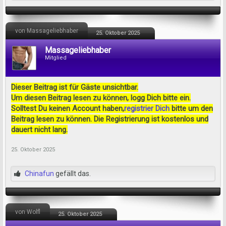
von Massageliebhaber
25. Oktober 2025
Massageliebhaber
Mitglied
Dieser Beitrag ist für Gäste unsichtbar.
Um diesen Beitrag lesen zu können, logg Dich bitte ein.
Solltest Du keinen Account haben,
registrier Dich
bitte um den
Beitrag lesen zu können. Die Registrierung ist kostenlos und
dauert nicht lang.
25. Oktober 2025
Chinafun
gefällt das.
von Wolfl
25. Oktober 2025