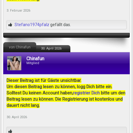
3. Februar 2026
Stefano1974pfalz
gefällt das.
von Chinafun
30. April 2026
Chinafun
Mitglied
Dieser Beitrag ist für Gäste unsichtbar.
Um diesen Beitrag lesen zu können, logg Dich bitte ein.
Solltest Du keinen Account haben,
registrier Dich
bitte um den
Beitrag lesen zu können. Die Registrierung ist kostenlos und
dauert nicht lang.
30. April 2026