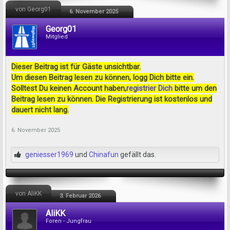
von Georg01
6. November 2025
Georg01
Mitglied
Dieser Beitrag ist für Gäste unsichtbar.
Um diesen Beitrag lesen zu können, logg Dich bitte ein.
Solltest Du keinen Account haben,
registrier Dich
bitte um den
Beitrag lesen zu können. Die Registrierung ist kostenlos und
dauert nicht lang.
6. November 2025
geniesser1969
und
Chinafun
gefällt das.
von AliKK
3. Februar 2026
AliKK
Foren - Jungfrau