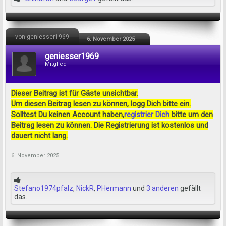
von geniesser1969
6. November 2025
geniesser1969
Mitglied
Dieser Beitrag ist für Gäste unsichtbar.
Um diesen Beitrag lesen zu können, logg Dich bitte ein.
Solltest Du keinen Account haben,
registrier Dich
bitte um den
Beitrag lesen zu können. Die Registrierung ist kostenlos und
dauert nicht lang.
6. November 2025
Stefano1974pfalz
,
NickR
,
PHermann
und
3 anderen
gefällt
das.