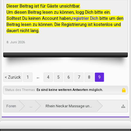
Dieser Beitrag ist für Gäste unsichtbar.
Um diesen Beitrag lesen zu können, logg Dich bitte ein.
Solltest Du keinen Account haben,
registrier Dich
bitte um den
Beitrag lesen zu können. Die Registrierung ist kostenlos und
dauert nicht lang.
8. Juni 2026
< Zurück
1
←
4
5
6
7
8
9
Status des Themas:
Es sind keine weiteren Antworten möglich.
Foren
...
Rhein Neckar Massage und Tantra Forum