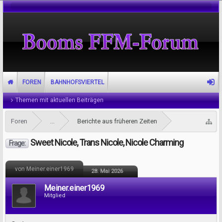
FOREN
BAHNHOFSVIERTEL
Themen mit aktuellen Beiträgen
Foren
...
Berichte aus früheren Zeiten
Sweet Nicole, Trans Nicole, Nicole Charming
Frage:
von Meiner.einer1969
28. Mai 2026
Meiner.einer1969
Mitglied