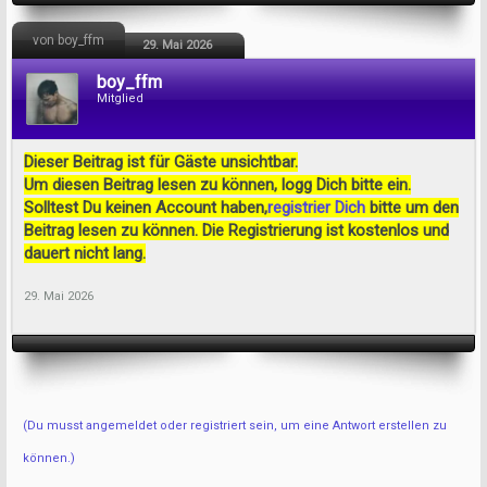
von boy_ffm
29. Mai 2026
boy_ffm
Mitglied
Dieser Beitrag ist für Gäste unsichtbar.
Um diesen Beitrag lesen zu können, logg Dich bitte ein.
Solltest Du keinen Account haben,
registrier Dich
bitte um den
Beitrag lesen zu können. Die Registrierung ist kostenlos und
dauert nicht lang.
29. Mai 2026
(Du musst angemeldet oder registriert sein, um eine Antwort erstellen zu
können.)