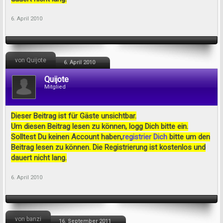
6. April 2010
von Quijote
6. April 2010
Quijote
Mitglied
Dieser Beitrag ist für Gäste unsichtbar.
Um diesen Beitrag lesen zu können, logg Dich bitte ein.
Solltest Du keinen Account haben,
registrier Dich
bitte um den
Beitrag lesen zu können. Die Registrierung ist kostenlos und
dauert nicht lang.
6. April 2010
von banzi
16. September 2011