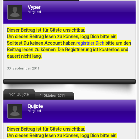
Vyper
Mitglied
Dieser Beitrag ist für Gäste unsichtbar.
Um diesen Beitrag lesen zu können, logg Dich bitte ein.
Solltest Du keinen Account haben,
registrier Dich
bitte um den
Beitrag lesen zu können. Die Registrierung ist kostenlos und
dauert nicht lang.
30. September 2011
von Quijote
1. Oktober 2011
Quijote
Mitglied
Dieser Beitrag ist für Gäste unsichtbar.
Um diesen Beitrag lesen zu können, logg Dich bitte ein.