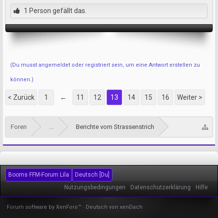
1 Person gefällt das.
(Du musst angemeldet oder registriert sein, um eine Antwort erstellen zu
können.)
< Zurück
1
←
11
12
13
14
15
16
Weiter >
Foren
...
Berichte vom Strassenstrich
Booms FFM-Forum Lila
Deutsch [Du]
Nutzungsbedingungen
Datenschutzerklärung
Hilfe
Forum software by XenForo™
-
Deutsch von xenDach