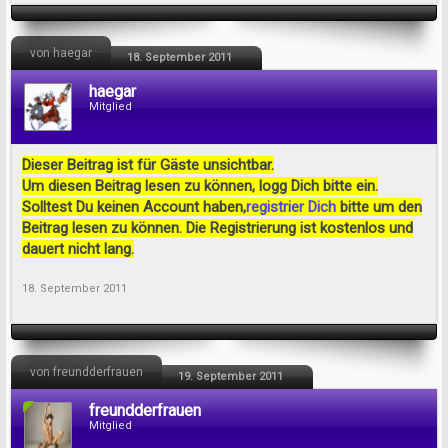
von haegar
18. September 2011
haegar
Mitglied
Dieser Beitrag ist für Gäste unsichtbar.
Um diesen Beitrag lesen zu können, logg Dich bitte ein.
Solltest Du keinen Account haben,
registrier Dich
bitte um den
Beitrag lesen zu können. Die Registrierung ist kostenlos und
dauert nicht lang.
18. September 2011
von freundderfrauen
19. September 2011
freundderfrauen
Mitglied