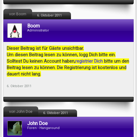
von Boom
6. Oktober 2011
Boom
Administrator
Dieser Beitrag ist für Gäste unsichtbar.
Um diesen Beitrag lesen zu können, logg Dich bitte ein.
Solltest Du keinen Account haben,
registrier Dich
bitte um den
Beitrag lesen zu können. Die Registrierung ist kostenlos und
dauert nicht lang.
6. Oktober 2011
von John Doe
6. Oktober 2011
John Doe
Foren - Hangaround