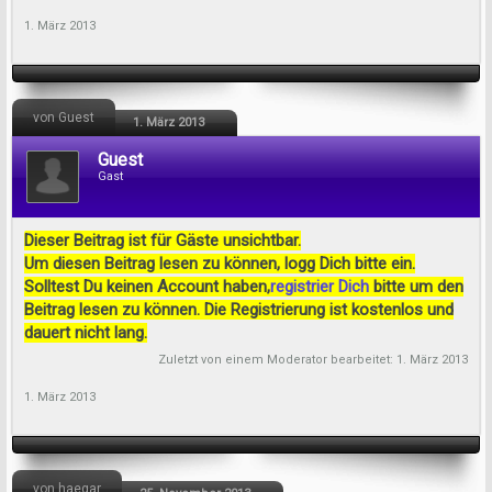
1. März 2013
von Guest
1. März 2013
Guest
Gast
Dieser Beitrag ist für Gäste unsichtbar.
Um diesen Beitrag lesen zu können, logg Dich bitte ein.
Solltest Du keinen Account haben,
registrier Dich
bitte um den
Beitrag lesen zu können. Die Registrierung ist kostenlos und
dauert nicht lang.
Zuletzt von einem Moderator bearbeitet:
1. März 2013
1. März 2013
von haegar