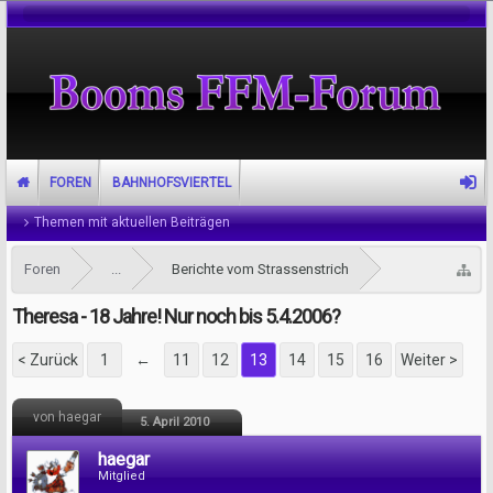
FOREN
BAHNHOFSVIERTEL
Themen mit aktuellen Beiträgen
Foren
...
Berichte vom Strassenstrich
Theresa - 18 Jahre! Nur noch bis 5.4.2006?
< Zurück
1
←
11
12
13
14
15
16
Weiter >
von haegar
5. April 2010
haegar
Mitglied