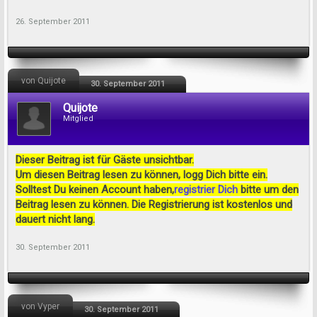
26. September 2011
von Quijote
30. September 2011
Quijote
Mitglied
Dieser Beitrag ist für Gäste unsichtbar.
Um diesen Beitrag lesen zu können, logg Dich bitte ein.
Solltest Du keinen Account haben,
registrier Dich
bitte um den
Beitrag lesen zu können. Die Registrierung ist kostenlos und
dauert nicht lang.
30. September 2011
von Vyper
30. September 2011