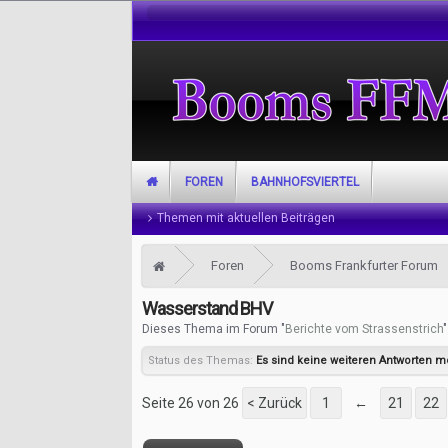
FOREN
BAHNHOFSVIERTEL
Themen mit aktuellen Beiträgen
Foren
Booms Frankfurter Forum
Wasserstand BHV
Dieses Thema im Forum "
Berichte vom Strassenstrich
Status des Themas:
Es sind keine weiteren Antworten m
Seite 26 von 26
< Zurück
1
←
21
22