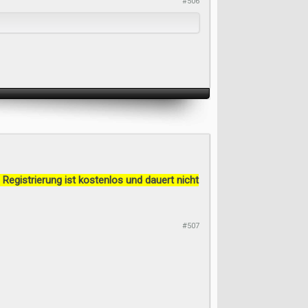
#506
 Registrierung ist kostenlos und dauert nicht
#507