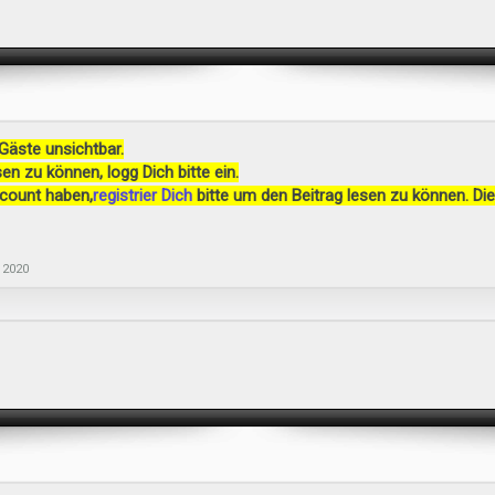
 Gäste unsichtbar.
en zu können, logg Dich bitte ein.
ccount haben,
registrier Dich
bitte um den Beitrag lesen zu können. Die
 2020