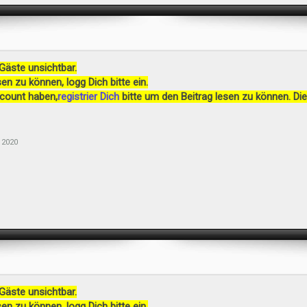
 Gäste unsichtbar.
en zu können, logg Dich bitte ein.
ccount haben,
registrier Dich
bitte um den Beitrag lesen zu können. Die
 2020
 Gäste unsichtbar.
en zu können, logg Dich bitte ein.