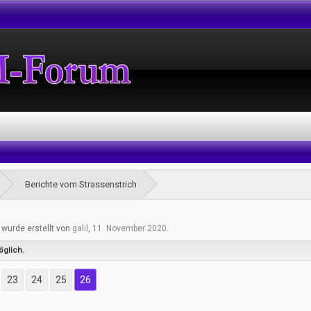
Berichte vom Strassenstrich
" wurde erstellt von
galil
,
11. November 2020
.
öglich.
23
24
25
26