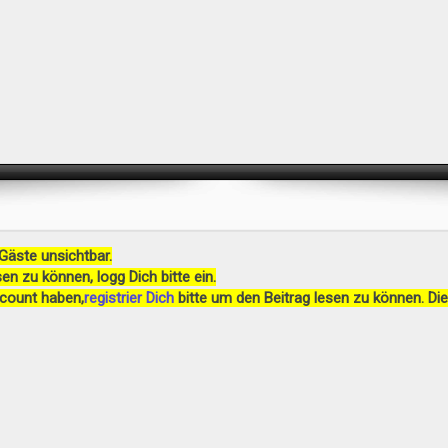
 Gäste unsichtbar.
en zu können, logg Dich bitte ein.
ccount haben,
registrier Dich
bitte um den Beitrag lesen zu können. Die