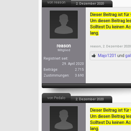
von reason
2. Dezember 2020
Dieser Beitrag ist für
Um diesen Beitrag les
Solltest Du keinen A
lang.
reason
reason
,
2. Dezember 2020
Mitglied
Majo1201
und
gali
Registriert seit:
29. April 2020
Beiträge:
2.715
Zustimmungen:
3.690
von Pedalo
2. Dezember 2020
Dieser Beitrag ist für
Um diesen Beitrag les
Solltest Du keinen A
lang.