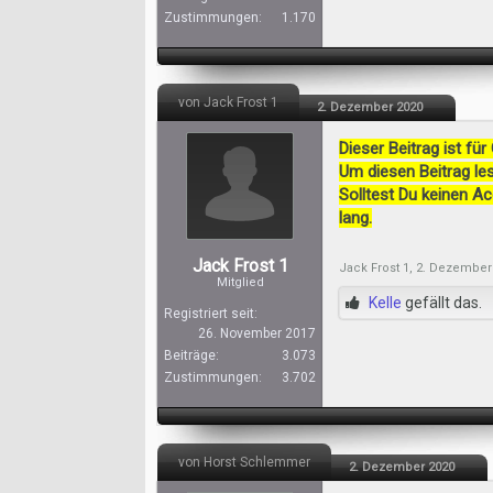
Zustimmungen:
1.170
von Jack Frost 1
2. Dezember 2020
Dieser Beitrag ist für
Um diesen Beitrag les
Solltest Du keinen A
lang.
Jack Frost 1
Jack Frost 1
,
2. Dezember
Mitglied
Kelle
gefällt das.
Registriert seit:
26. November 2017
Beiträge:
3.073
Zustimmungen:
3.702
von Horst Schlemmer
2. Dezember 2020