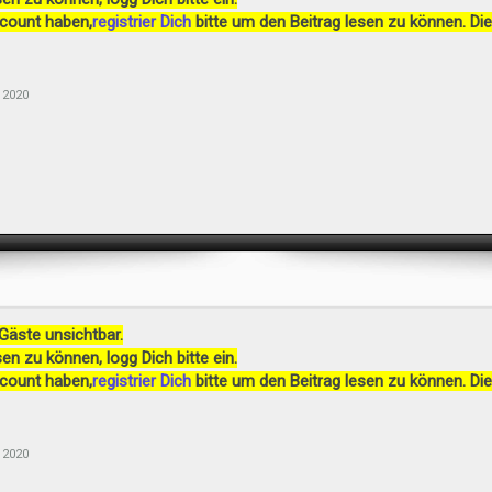
ccount haben,
registrier Dich
bitte um den Beitrag lesen zu können. Die
 2020
 Gäste unsichtbar.
en zu können, logg Dich bitte ein.
ccount haben,
registrier Dich
bitte um den Beitrag lesen zu können. Die
 2020