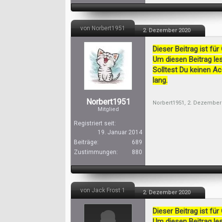
von Norbert1951
2. Dezember 2020
Dieser Beitrag ist für
Um diesen Beitrag les
Solltest Du keinen A
lang.
Norbert1951
Norbert1951
,
2. Dezember
Mitglied
Registriert seit:
19. Januar 2014
Beiträge:
689
Zustimmungen:
880
von Jack Frost 1
2. Dezember 2020
Dieser Beitrag ist für
Um diesen Beitrag les