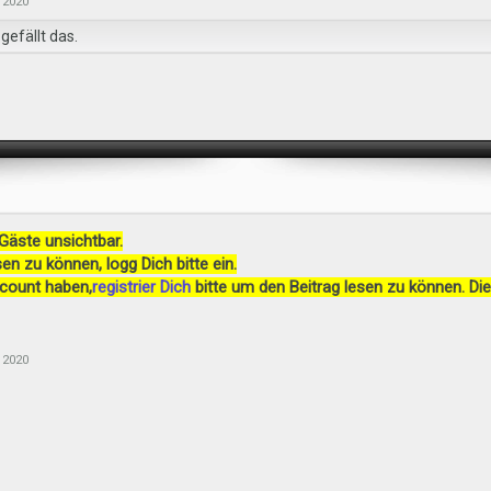
 2020
gefällt das.
 Gäste unsichtbar.
en zu können, logg Dich bitte ein.
ccount haben,
registrier Dich
bitte um den Beitrag lesen zu können. Die
 2020