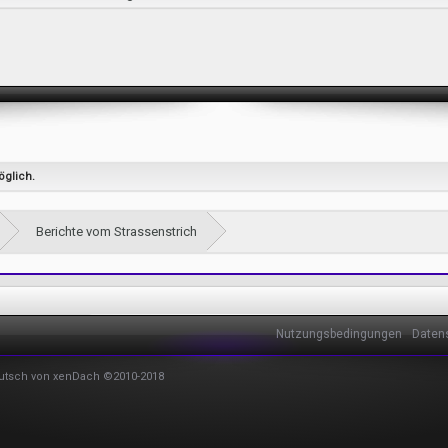
öglich.
Berichte vom Strassenstrich
Nutzungsbedingungen
Daten
utsch von xenDach
©2010-2018