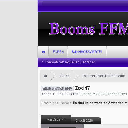
FOREN
BAHNHOFSVIERTEL
Themen mit aktuellen Beiträgen
Foren
Booms Frankfurter Forum
Zoki 47
Straßenstrich BHV
Dieses Thema im Forum "
Berichte vom Strassenstrich
Status des Themas:
Es sind keine weiteren Antworten m
von Droswin
7. Juli 2026