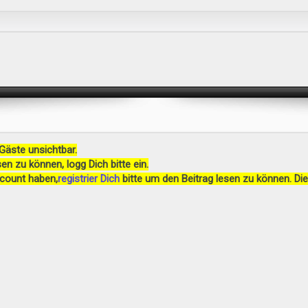
 Gäste unsichtbar.
en zu können, logg Dich bitte ein.
ccount haben,
registrier Dich
bitte um den Beitrag lesen zu können. Die