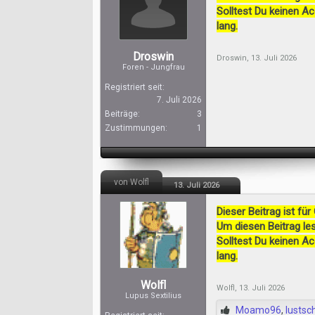
Solltest Du keinen A
lang.
Droswin
Droswin
,
13. Juli 2026
Foren - Jungfrau
Registriert seit:
7. Juli 2026
Beiträge:
3
Zustimmungen:
1
von Wolfl
13. Juli 2026
Dieser Beitrag ist für
Um diesen Beitrag les
Solltest Du keinen A
lang.
Wolfl
Wolfl
,
13. Juli 2026
Lupus Sextilius
Moamo96
,
lustsc