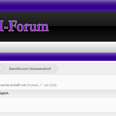
Berichte vom Strassenstrich
" wurde erstellt von
Droswin
,
7. Juli 2026
.
öglich.