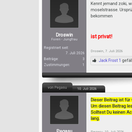
Kennt jemand zoki, wo
moselstrasse. Ursprü
bekommen
Droswin
ist privat!
Foren - Jungfrau
Registriert seit:
Droswin
,
7. Juli 2026
7. Juli 2026
Beiträge:
3
Jack Frost 1
gefäll
Zustimmungen:
1
von Pegasu
10. Juli 2026
Dieser Beitrag ist für
Um diesen Beitrag les
Solltest Du keinen A
lang.
Pegasu
Pegasu
,
10. Juli 2026