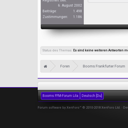
Registriert seit:
6. August 2002
Beiträge:
1.498
Zustimmungen:
1.186
Status des Themas:
Es sind keine weiteren Antworten m
Foren
Booms Frankfurter Forum
Booms FFM-Forum Lila
Deutsch [Du]
Forum software by XenForo™
© 2010-2018 XenForo Ltd.
-
De