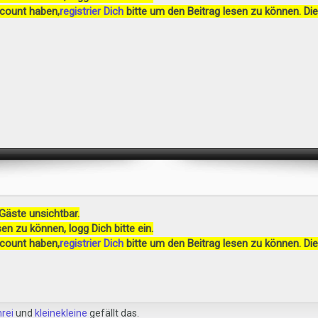
ccount haben,
registrier Dich
bitte um den Beitrag lesen zu können. Die
 Gäste unsichtbar.
en zu können, logg Dich bitte ein.
ccount haben,
registrier Dich
bitte um den Beitrag lesen zu können. Die
hrei
und
kleinekleine
gefällt das.