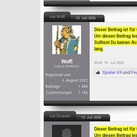
von Wolfl
10. Juli 2026
Dieser Beitrag ist für
Um diesen Beitrag les
Solltest Du keinen A
lang.
Wolfl
Wolfl
,
10. Juli 2026
Lupus Sextilius
Spieler 69
und
Pe
Registriert seit:
6. August 2002
Beiträge:
1.498
Zustimmungen:
1.186
von Droswin
13. Juli 2026
Dieser Beitrag ist für
Um diesen Beitrag les