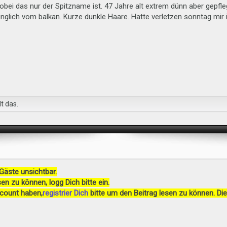
bei das nur der Spitzname ist. 47 Jahre alt extrem dünn aber gepflegt
nglich vom balkan. Kurze dunkle Haare. Hatte verletzen sonntag mir
t das.
 Gäste unsichtbar.
en zu können, logg Dich bitte ein.
ccount haben,
registrier Dich
bitte um den Beitrag lesen zu können. Die